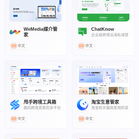
WeMedia媒介管
ChatKnow
家
企业级跨境出海私域营
销管理工具
全球优质流量一站式采买和媒介
服务平台
中文
中文
甩手跨境工具箱
淘宝生意管家
面向跨境卖家的多平台
淘宝和天猫商家用的官
效率与合规工具
方AI经营助手
中文
中文