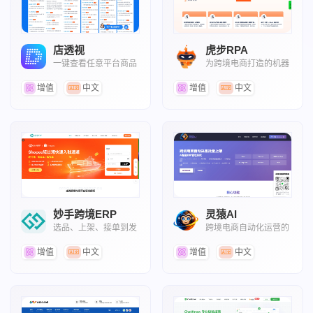
店透视
虎步RPA
一键查看任意平台商品
为跨境电商打造的机器
真实数据
人流程自动化平台
增值
中文
增值
中文
妙手跨境ERP
灵猿AI
选品、上架、接单到发
跨境电商自动化运营的
货一条龙
ERP系统
增值
中文
增值
中文