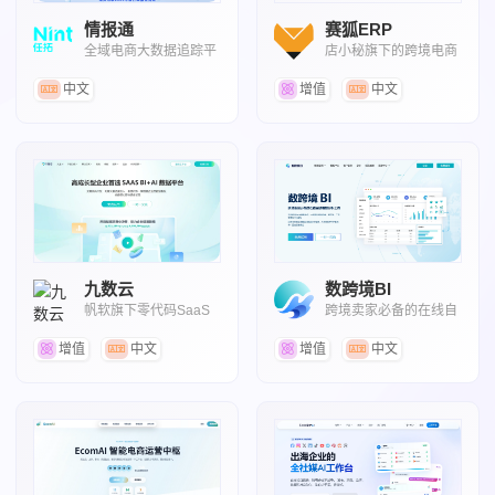
情报通
赛狐ERP
全域电商大数据追踪平
店小秘旗下的跨境电商
台
管理工具
中文
增值
中文
九数云
数跨境BI
帆软旗下零代码SaaS
跨境卖家必备的在线自
数据分析工具
助数据分析工具
增值
中文
增值
中文