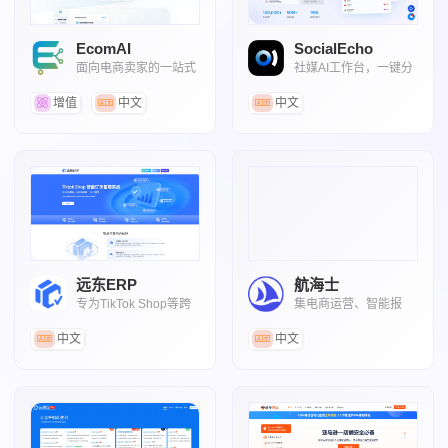
EcomAI
SocialEcho
面向电商卖家的一站式
社媒AI工作台，一键分
智能运营工作台
发海外社媒平台
增值
中文
中文
远东ERP
航海士
专为TikTok Shop等跨
集电商运营、智能报
境电商设计的智能订单
关、AI办公的AI跨境智
管理系统
能体平台
中文
中文