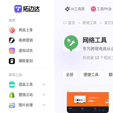
AI工具库
工具PK台
推荐
首页
跨境工具
其它
商品上身
网络工具
电商营销
专为跨境电商从
虚拟试衣
共收录
13
个相关
爆款复刻
全部
便捷工具
翻
跨境工具
选品工具
建独立站
图片处理