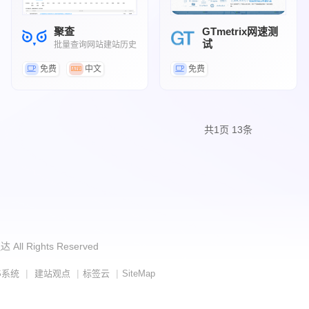
聚查
GTmetrix网速测
试
批量查询网站建站历史
一个网站性能测试工具
免费
中文
免费
共
1
页
13
条
 All Rights Reserved
|
|
|
S系统
建站观点
标签云
SiteMap