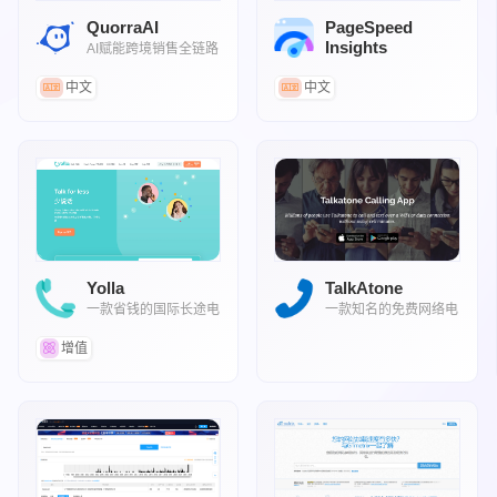
QuorraAI
PageSpeed
Insights
AI赋能跨境销售全链路
一个免费的网站性能检测工具
中文
中文
Yolla
TalkAtone
一款省钱的国际长途电
一款知名的免费网络电
话卡替代品APP
话及短信APP
增值