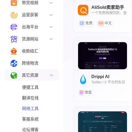
带货视频
AliSold卖家助手
一个免费图搜同款、查
运营获客
商标、查专利的插件
免费
中文
出海平台
货源网站
收款结汇
跨境物流
其它资源
Drippi AI
Twitter / X 平台的私信
自动化外联工具
便捷工具
增值
翻译在线
网络工具
客服系统
论坛博客