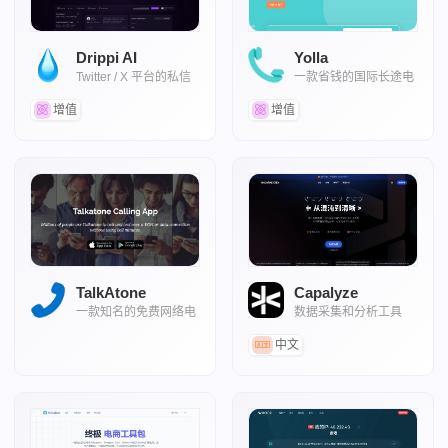
Drippi AI
Yolla
Twitter / X 平台的私信
一款省钱的国际长途电
自动化外联工具
话卡替代品APP
增值
增值
TalkAtone
Capalyze
一款知名的免费网络电
数据采集和分析工具
话及短信APP
中文