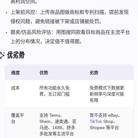
高利润空间。
上架前风控：上传商品图做商标和专利扫描，提前发现
侵权问题，避免链接被下架或店铺被处罚。
跟卖/仿品风险评估：用图搜同款看目标商品在主流平台
上的分布情况，决定值不值得跟。
优劣势
维度
优势
劣势
成本
所有功能永久免
免费模式下数据更
费，无订阅门槛
新频率与深度可能
有限
覆盖平
支持 Temu、
暂不支持 eBay、
台
Shein、速卖通、亚
TikTok
Shop、
马逊、1688、拼多
Shopee 等平台
多批发等主流平台