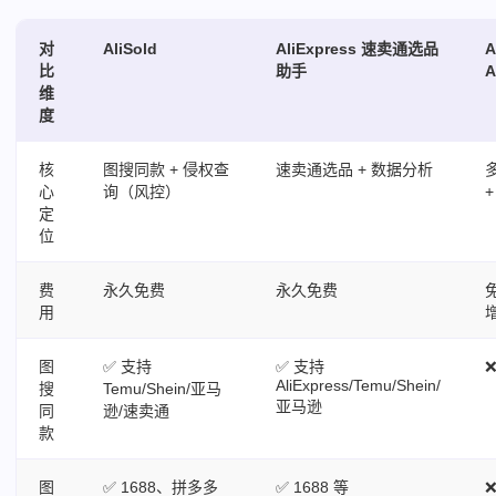
对
AliSold
AliExpress 速卖通选品
A
比
助手
A
维
度
核
图搜同款 + 侵权查
速卖通选品 + 数据分析
心
询（风控）
定
位
费
永久免费
永久免费
用
图
✅ 支持
✅ 支持
AliExpress/Temu/Shein/
搜
Temu/Shein/亚马
亚马逊
同
逊/速卖通
款
图
✅ 1688、拼多多
✅ 1688 等