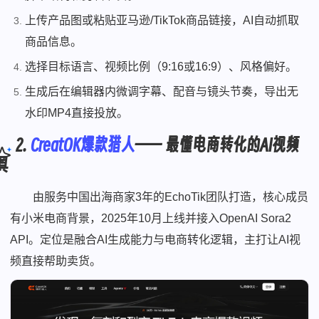
上传产品图或粘贴亚马逊/TikTok商品链接，AI自动抓取
商品信息。
选择目标语言、视频比例（9:16或16:9）、风格偏好。
生成后在编辑器内微调字幕、配音与镜头节奏，导出无
水印MP4直接投放。
2.
CreatOK爆款猎人
—— 最懂电商转化的AI视频
具
由服务中国出海商家3年的EchoTik团队打造，核心成员
有小米电商背景，2025年10月上线并接入OpenAI Sora2
API。定位是融合AI生成能力与电商转化逻辑，主打让AI视
频直接帮助卖货。