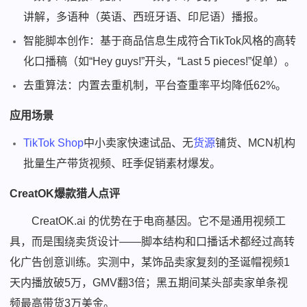
讲解，多语种（英语、西班牙语、印尼语）播报。
智能脚本创作：基于商品信息生成符合TikTok风格的高转
化口播稿（如“Hey guys!”开头，“Last 5 pieces!”促单）。
去重算法：内置去重机制，平台查重率平均降低62%。
应用场景
TikTok Shop
中小卖家快速试品、无
货源
铺货、MCN机构
批量生产带货视频、旺季促销素材爆发。
CreatOK爆款猎人点评
CreatOK.ai 的优势在于电商基因。它不是通用视频工
具，而是围绕卖货设计——脚本结构和口播话术都经过高转
化广告创意训练。实测中，某饰品卖家复刻的圣诞帽视频1
天内播放破5万，GMV翻3倍；黑五期间某头部卖家单条视
频最高带货3万美金。