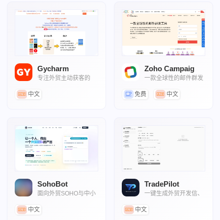
Gycharm
Zoho Campaig
专注外贸主动获客的
一款全球性的邮件群发
Chrome插件
营销工具
中文
免费
中文
SohoBot
TradePilot
面向外贸SOHO与中小
一键生成外贸开发信、
团队的AI客户开发系统
产品目录、 报价单
中文
中文