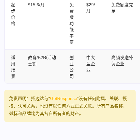
起
$15.6/月
免
$29/
免费额度充
月
步
费
足
价
版
格
功
能
丰
富
适
教育/B2B/活动
创
中大
高频发送外
用
营销
业
型企
贸企业
场
公
业
景
司
免责声明：拓边达与“
GetResponse
”没有任何附属、关联、授
权、认可关系，也没有以任何方式正式关联。所有产品名称、
徽标和品牌均为其各自所有者的财产。