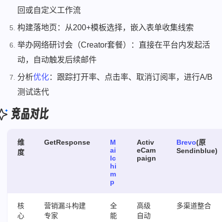
回或自定义工作流
构建落地页：从200+模板选择，嵌入表单收集线索
举办网络研讨会（Creator套餐）：直接在平台内发起活
动，自动触发后续邮件
分析
优化
：跟踪打开率、点击率、取消订阅率，进行A/B
测试迭代
竞品对比
维
GetResponse
M
Activ
Brevo
(原
ai
eCam
Sendinblue)
度
lc
paign
hi
m
p
核
营销漏斗构建
全
高级
多渠道整合
心
专家
能
自动