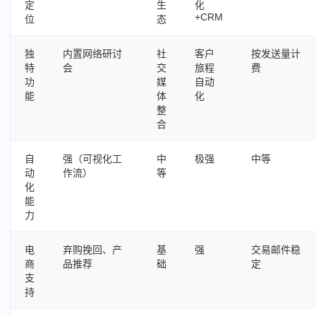
定
生
化
+CRM
位
态
独
内置网络研讨
社
客户
按发送量计
特
会
交
旅程
费
功
媒
自动
能
体
化
整
合
自
强（可视化工
中
极强
中等
动
作流）
等
化
能
力
电
弃购挽回、产
基
强
交易邮件稳
商
品推荐
础
定
支
持