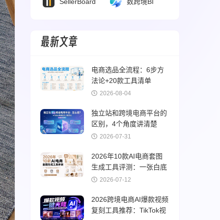
SellerBoard
数跨境BI
最新文章
电商选品全流程：6步方
法论+20款工具清单
（2026版）
2026-08-04
独立站和跨境电商平台的
区别，4个角度讲清楚
2026-07-31
2026年10款AI电商套图
生成工具评测：一张白底
图出全套素材
2026-07-12
2026跨境电商AI爆款视频
复刻工具推荐：TikTok视