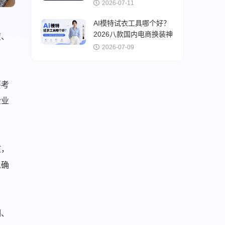
频一键克隆
2026-07-11
AI模特试衣工具哪个好？
2026八款国内电商换装神
度、
器横评
2026-07-09
要考
企业
惯，
以确
明、