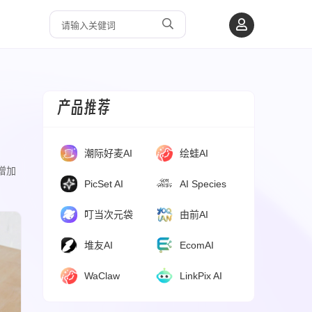
产品推荐
潮际好麦AI
绘蛙AI
增加
PicSet AI
AI Species
叮当次元袋
由前AI
堆友AI
EcomAI
WaClaw
LinkPix AI