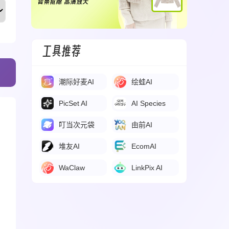
工具推荐
潮际好麦AI
绘蛙AI
PicSet AI
AI Species
叮当次元袋
由前AI
堆友AI
EcomAI
WaClaw
LinkPix AI