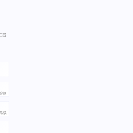
正器
金额
易读