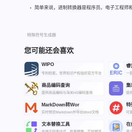
简单来说，进制转换器是程序员、电子工程师
特殊符号生成器
您可能还会喜欢
WIPO
睿
专利检索，世界知识产权组织官方平台
一
查
商品编码查询
集
提供商品编码与海关HS编码查询
提
MarkDown转Wor
特
实时预览Markdown并导出Word文档
可
文本替换工具
在
支持正则表达式、批量替换、实时预览
英