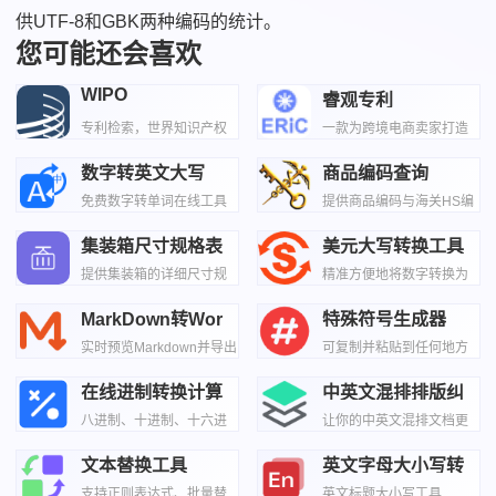
供UTF-8和GBK两种编码的统计。
您可能还会喜欢
WIPO
睿观专利
专利检索，世界知识产权
一款为跨境电商卖家打造
组织官方平台
的AI侵权专利查询工具
数字转英文大写
商品编码查询
免费数字转单词在线工具
提供商品编码与海关HS编
码查询
集装箱尺寸规格表
美元大写转换工具
提供集装箱的详细尺寸规
精准方便地将数字转换为
格信息
美元大写金额
MarkDown转Wor
特殊符号生成器
实时预览Markdown并导出
可复制并粘贴到任何地方
Word文档
在线进制转换计算
中英文混排排版纠
器
正器
八进制、十进制、十六进
让你的中英文混排文档更
制的转换
专业、更易读
文本替换工具
英文字母大小写转
换
支持正则表达式、批量替
英文标题大小写工具