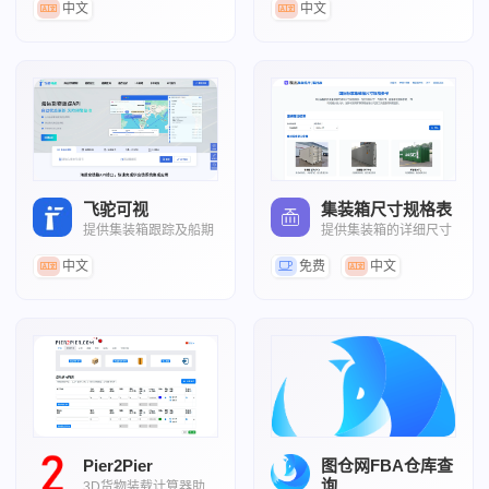
中文
中文
飞驼可视
集装箱尺寸规格表
提供集装箱跟踪及船期
提供集装箱的详细尺寸
ETA跟踪
规格信息
中文
免费
中文
Pier2Pier
图仓网FBA仓库查
询
3D货物装载计算器助