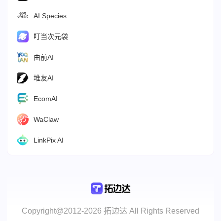
AI Species
叮当次元袋
由前AI
堆友AI
EcomAI
WaClaw
LinkPix AI
Copyright@2012-2026 拓边达 All Rights Reserved