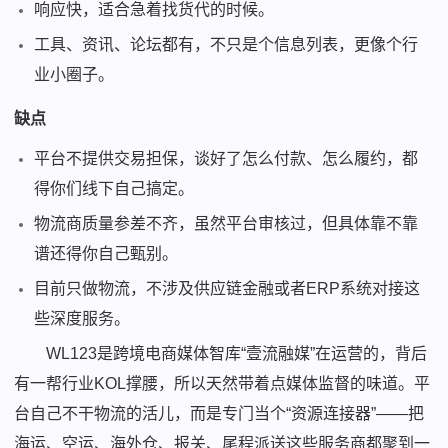
响应快，适合急着找货代的时候。
工具、资讯、论坛都有，不只是个信息列表，更像个行
业小圈子。
缺点
平台不提供交易担保，谈好了怎么付款、怎么履约，都
得你们线下自己搞定。
物流商质量参差不齐，虽然平台审核过，但具体靠不靠
谱还得你自己甄别。
目前只做物流，不涉及供应链金融或者ERP系统对接这
些深度服务。
WL123是跨境电商媒体智库“壹流融媒”在运营的，背后
有一帮行业KOL撑腰，所以天然带着点媒体监督的味道。平
台自己不干物流的活儿，而是专门当个“资源连接器”——把
海运、空运、海外仓、报关、尾程派送这些服务商都聚到一