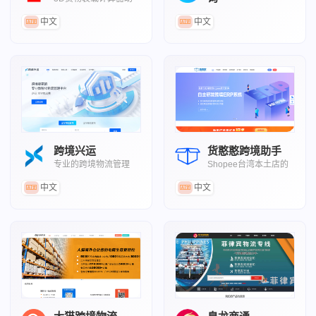
手
美国等国家的亚马逊FBA仓库地
中文
中文
址清单
跨境兴运
货憨憨跨境助手
专业的跨境物流管理
Shopee台湾本土店的
SaaS系统
ERP+物流一体化平台
中文
中文