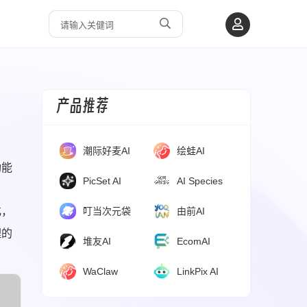
产品推荐
潮际好麦AI
绘蛙AI
功能
PicSet AI
AI Species
化，
叮当次元袋
由前AI
理的
堆友AI
EcomAI
WaClaw
LinkPix AI