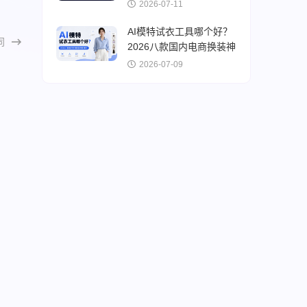
频一键克隆
2026-07-11
AI模特试衣工具哪个好？
同
2026八款国内电商换装神
器横评
2026-07-09