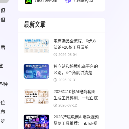
OneTwoSell
Creatify AI
，但
，但
最新文章
？
电商选品全流程：6步方
个后
法论+20款工具清单
（2026版）
2026-08-04
登
独立站和跨境电商平台的
区别，4个角度讲清楚
2026-07-31
各种
2026年10款AI电商套图
生成工具评测：一张白底
一位
图出全套素材
2026-07-12
发布
2026跨境电商AI爆款视频
一步
复刻工具推荐：TikTok视