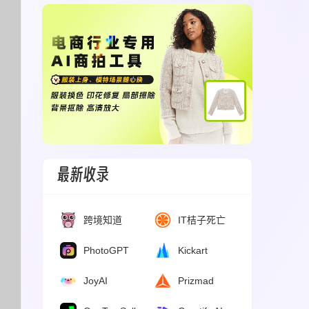
最新收录
跨境知道
IT桔子死亡
公司公墓
PhotoGPT
Kickart
JoyAI
Prizmad