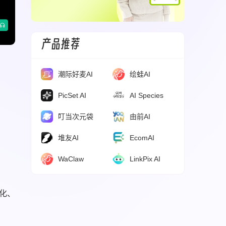
产品推荐
潮际好麦AI
绘蛙AI
。
PicSet AI
AI Species
叮当次元袋
由前AI
堆友AI
EcomAI
WaClaw
LinkPix AI
化、