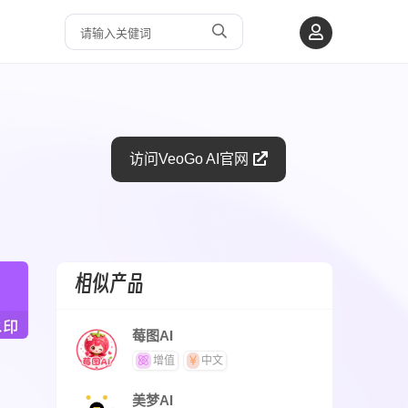
访问VeoGo AI官网
相似产品
莓图AI
增值
中文
美梦AI​