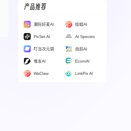
产品推荐
潮际好麦AI
绘蛙AI
PicSet AI
AI Species
叮当次元袋
由前AI
堆友AI
EcomAI
WaClaw
LinkPix AI