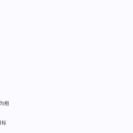
为相
目标