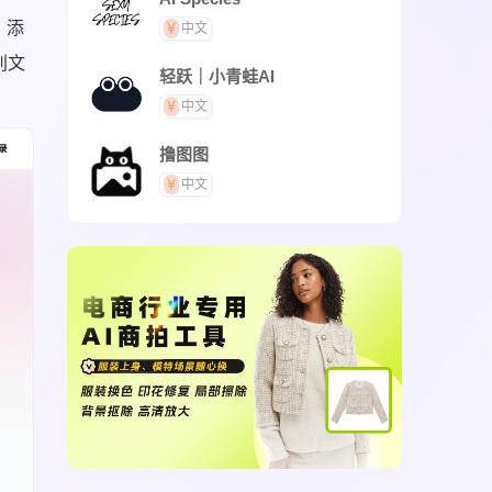
、添
中文
别文
轻跃｜小青蛙AI
中文
撸图图
中文