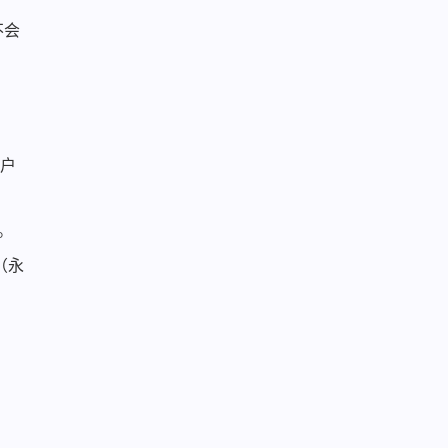
不会
用户
。
（永