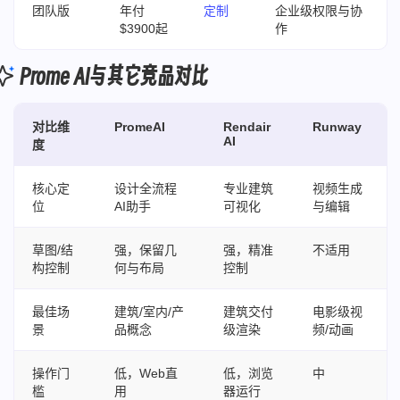
团队版
年付
定制
企业级权限与协
$3900起
作
Prome AI与其它竞品对比
对比维
PromeAI
Rendair
Runway
AI
度
核心定
设计全流程
专业建筑
视频生成
位
AI助手
可视化
与编辑
草图/结
强，保留几
强，精准
不适用
构控制
何与布局
控制
最佳场
建筑/室内/产
建筑交付
电影级视
景
品概念
级渲染
频/动画
操作门
低，Web直
低，浏览
中
槛
用
器运行