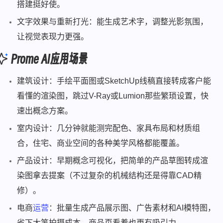
搭建挺好使。
文字效果与重新打光：能生成艺术字，调整光影氛围，
让视觉表现力更强。
Prome AI应用场景
建筑设计：手绘平面图或SketchUp线稿直接转成客户能
看懂的渲染图，跳过V-Ray或Lumion那些繁琐设置，快
速出概念方案。
室内设计：几分钟就能测完配色、家具布局和材质组
合，住宅、商业空间的各种美学风格都能覆盖。
产品设计：早期概念可视化，把简单的产品草图转成渲
染图拿去提案（不过复杂的机械结构还是得靠CAD精
修）。
电商
运营
：批量生成产品展示图、广告素材和AI模特图，
省下大笔拍摄成本，商品页看着也更有吸引力。