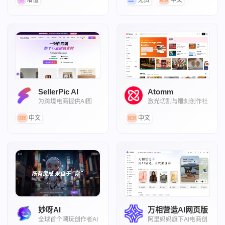
增值
免费
中文
SellerPic AI
Atomm
为跨境电商提供AI图
激光切割与雕刻创作社
片、模特试穿、视频和
区及AI设计平台
广告素材制作服务
中文
中文
妙呀AI
万相营造AI网页版
全球首个潮玩创作者AI
阿里妈妈旗下AI电商创