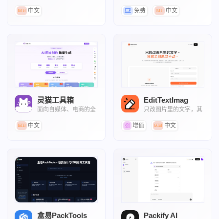
设计平台
意生产平台
中文
免费
中文
灵猫工具箱
EditTextImag
面向自媒体、电商的全
只改图片里的文字，其
能型AI内容创作助手
他全部原封不动
中文
增值
中文
盒易PackTools
Packify AI