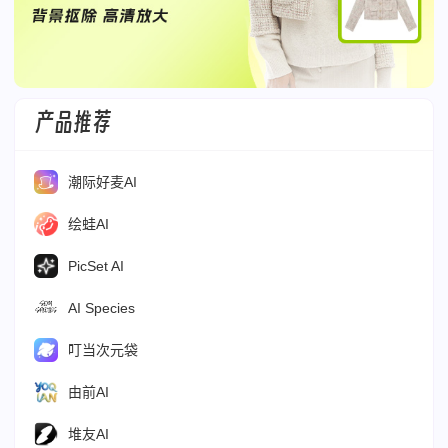
产品推荐
潮际好麦AI
绘蛙AI
PicSet AI
AI Species
叮当次元袋
由前AI
堆友AI