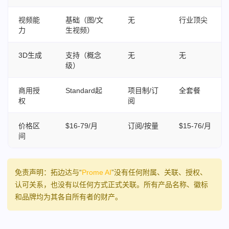
视频能
基础（图/文
无
行业顶尖
力
生视频）
3D生成
支持（概念
无
无
级）
商用授
Standard起
项目制/订
全套餐
权
阅
价格区
$16-79/月
订阅/按量
$15-76/月
间
免责声明：拓边达与“
Prome AI
”没有任何附属、关联、授权、
认可关系，也没有以任何方式正式关联。所有产品名称、徽标
和品牌均为其各自所有者的财产。