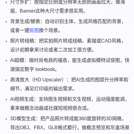
尺寸外扩：按指定比例或分辨率无损把画面拉大，做海
报、Banner这种大尺寸需求很实用。
背景生成/替换：自动识别主体，生成风格匹配的背景，
或者一键
抠图
换个场景。
照片转线稿：把实拍照片转成线稿、素描或CAD风格，
设计初期拿来讨论或者二次加工很方便。
AI超模：做时尚电商的福音，能生成虚拟模特试穿图，快
速搞定数字 lookbook。
高清放大（HD Upscaler）：把AI生成的图提升分辨率和
细节，满足打印级的输出需求。
AI视频生成：支持图生视频和文生视频，运动强度能调，
拿来做概念动画或社媒短视频很合适。
3D模型生成：把产品照片转成能360度旋转的3D网格，
导出OBJ、FBX、GLB格式都行，做概念预览和灰盒场景