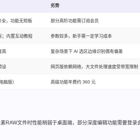
劣势
齐全，功能无短板
部分高阶功能需订阅会员
标；内置互动教程
参数较多，新手需一定学习成本
度高
复杂场景下 AI 选区边缘识别偶有偏差
预设
网页版依赖网络，大文件处理速度受带宽限制
/电脑版）
高级功能年费约 360 元
素RAW文件时性能稍弱于桌面端，部分深度编辑功能需要登录