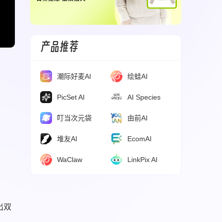
产品推荐
潮际好麦AI
绘蛙AI
PicSet AI
AI Species
叮当次元袋
由前AI
堆友AI
EcomAI
WaClaw
LinkPix AI
出双