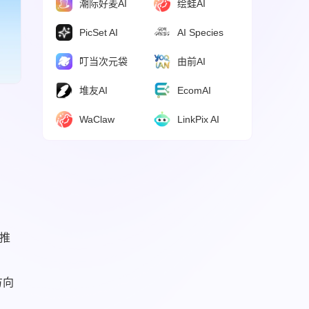
潮际好麦AI
绘蛙AI
PicSet AI
AI Species
叮当次元袋
由前AI
堆友AI
EcomAI
WaClaw
LinkPix AI
品推
方向