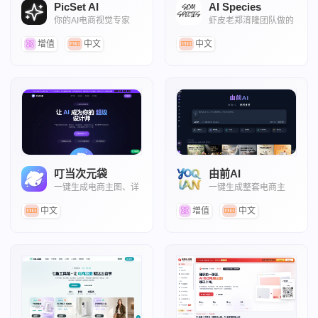
PicSet AI
AI Species
你的AI电商视觉专家
虾皮老郑淯隆团队做的
商品图AI生成工具
增值
中文
中文
叮当次元袋
由前AI
一键生成电商主图、详
一键生成整套电商主
情页、营销视频
图、详情页
中文
增值
中文