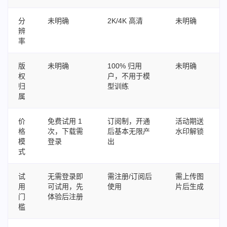
分
未明确
2K/4K 高清
未明确
辨
率
版
未明确
100% 归用
未明确
权
户，不用于模
归
型训练
属
价
免费试用 1
订阅制，开通
活动期送
格
次，下载需
后基本无限产
水印解锁
模
登录
出
式
试
无需登录即
需注册/订阅后
需上传图
用
可试用，先
使用
片后生成
门
体验后注册
槛