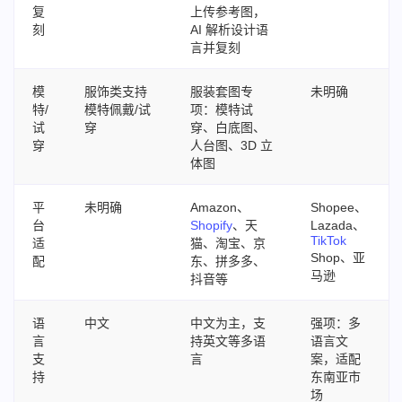
复
上传参考图，
刻
AI 解析设计语
言并复刻
模
服饰类支持
服装套图专
未明确
特/
模特佩戴/试
项：模特试
试
穿
穿、白底图、
穿
人台图、3D 立
体图
平
未明确
Amazon、
Shopee、
台
Shopify
、天
Lazada、
TikTok
适
猫、淘宝、京
Shop、亚
配
东、拼多多、
马逊
抖音等
语
中文
中文为主，支
强项：多
言
持英文等多语
语言文
支
言
案，适配
持
东南亚市
场