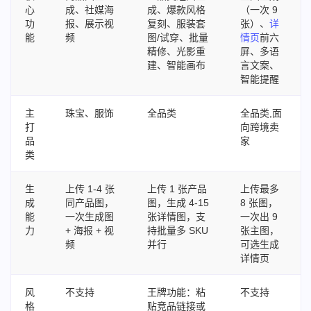
心
成、社媒海
成、爆款风格
（一次 9
功
报、展示视
复刻、服装套
张）、
详
能
频
图/试穿、批量
情页
前六
精修、光影重
屏、多语
建、智能画布
言文案、
智能提醒
主
珠宝、服饰
全品类
全品类,面
打
向跨境卖
品
家
类
生
上传 1-4 张
上传 1 张产品
上传最多
成
同产品图，
图，生成 4-15
8 张图，
能
一次生成图
张详情图，支
一次出 9
力
+ 海报 + 视
持批量多 SKU
张主图，
频
并行
可选生成
详情页
风
不支持
王牌功能：粘
不支持
格
贴竞品链接或