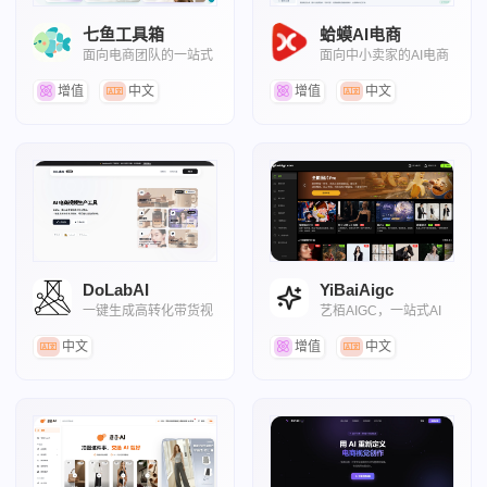
七鱼工具箱
蛤蟆AI电商
面向电商团队的一站式
面向中小卖家的AI电商
AI创意生产工具箱
工作台
增值
中文
增值
中文
DoLabAI
YiBaiAigc
一键生成高转化带货视
艺栢AIGC，一站式AI
频，打造优质素材。
电商内容工具平台
中文
增值
中文