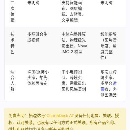
二
未明确
支持智能画
未明确
次
布、图层编
编
辑、去背景、
辑
文字编辑
技
多图融合生
主体完整性算
智能提醒
术
成视频
法、物理级光
（图片清
特
影重建、Nova
晰度、角
色
IMG-2 模型
度完整
性）
适
珠宝/服饰小
中小电商团
东南亚跨
合
卖家，想先
队、跨境卖
境卖家、
人
体验再决定
家，需批量出
多平台
运
群
图和风格复刻
营
者、需
测图选品
免责声明：拓边达与“
CharmDesk AI
”没有任何附属、关联、授
权、认可关系，也没有以任何方式正式关联。所有产品名称、
徽标和品牌均为其各自所有者的财产。