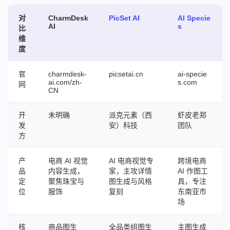
对
CharmDesk
PicSet AI
AI Specie
AI
s
比
维
度
官
charmdesk-
picsetai.cn
ai-specie
ai.com/zh-
s.com
网
CN
开
未明确
派克元素（西
虾皮老郑
发
安）科技
团队
方
产
电商 AI 视觉
AI 电商视觉专
跨境电商
品
内容生成，
家，主攻详情
AI 作图工
定
聚焦珠宝与
图生成与风格
具，专注
位
服饰
复刻
东南亚市
场
核
商品图生
全品类组图生
主图生成