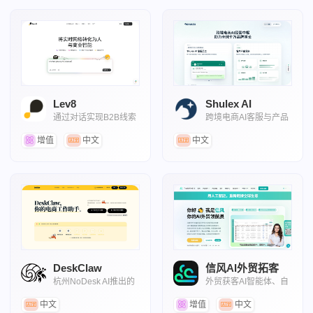
Lev8
Shulex AI
通过对话实现B2B线索
跨境电商AI客服与产品
发现、数据增强与自动
情报数据平台
化外联
增值
中文
中文
DeskClaw
信风AI外贸拓客
杭州NoDesk AI推出的
外贸获客AI智能体、自
电商AI桌面助手
动拓客平台
中文
增值
中文