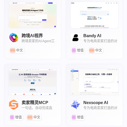
跨境AI视界
Bandy AI
跨境卖家的AI Agent工
专为电商卖家打造的对
作台
话AI智能体
中文
增值
中文
卖家精灵MCP
Nexscope AI
一句话，自动完成选
专为电商卖家打造的对
品、竞品、市场全链路
话式电商AI Agent
分析
增值
中文
增值