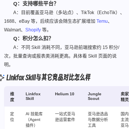
Q：支持哪些平台？
A：目前覆盖亚马逊（多站点）、TikTok（EchoTik）、
1688、eBay 等，后续应该会随生态扩展增加
Temu
、
Walmart、
Shopify
等。
Q：积分怎么扣？
A：不同 Skill 消耗不同，亚马逊前端搜索约 15 积分/
次，批量查询或报表类消耗更高。具体看 Skill 页面的说
明。
Linkfox Skill与其它竞品对比怎么样
维
Linkfox
Helium 10
Jungle
卖家
Skill
Scout
度
精灵
定
AI 技能库
一站式亚马
亚马逊选品
国内
位
（Agent
逊运营套件
与数据分析
主流
插件）
工具
亚马