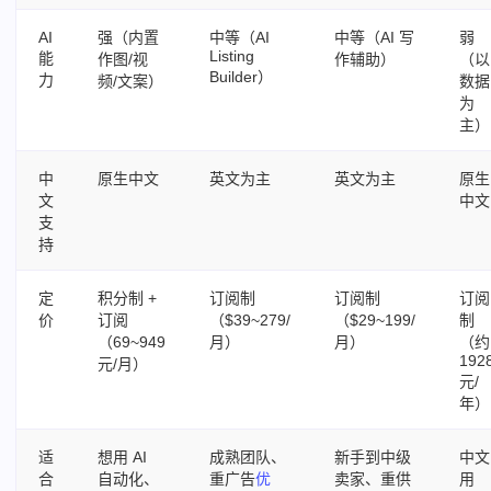
AI
强（内置
中等（AI
中等（AI 写
弱
Listing
能
作图/视
作辅助）
（以
Builder）
力
频/文案）
数据
为
主）
中
原生中文
英文为主
英文为主
原生
文
中文
支
持
定
积分制 +
订阅制
订阅制
订阅
价
订阅
（$39~279/
（$29~199/
制
（69~949
月）
月）
（约
192
元/月）
元/
年）
适
想用 AI
成熟团队、
新手到中级
中文
合
自动化、
重广告
优
卖家、重供
用