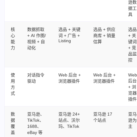
逊数
据工
具
核
数据抓取
选品 + 关键
选品 + 供应
选品
心
+ AI 作图/
词 + 广告 +
商库 + 销量
+ 关
Listing
能
视频 + 自
估算
键词
力
动化
+ 竞
品监
控
使
对话指令
Web 后台 +
Web 后台 +
We
后台
用
驱动
浏览器插件
浏览器插件
+ 浏
方
览器
式
插件
数
亚马逊、
亚马逊 24+
亚马逊 17
亚马
据
TikTok、
站点、沃尔
个站点
逊为
覆
1688、
玛、TikTok
主
盖
eBay 等