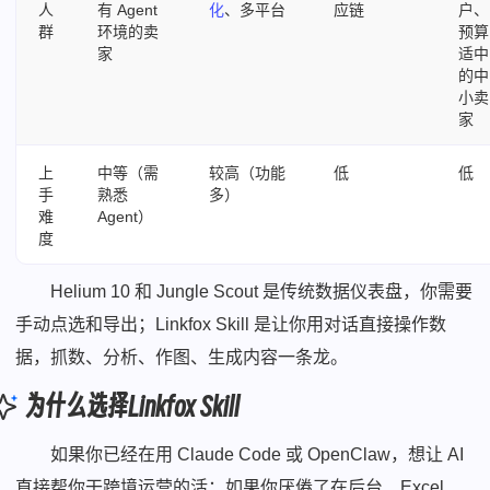
人
有 Agent
化
、多平台
应链
户、
群
环境的卖
预算
家
适中
的中
小卖
家
上
中等（需
较高（功能
低
低
手
熟悉
多）
难
Agent）
度
Helium 10 和 Jungle Scout 是传统数据仪表盘，你需要
手动点选和导出；Linkfox Skill 是让你用对话直接操作数
据，抓数、分析、作图、生成内容一条龙。
为什么选择Linkfox Skill
如果你已经在用 Claude Code 或 OpenClaw，想让 AI
直接帮你干跨境运营的活；如果你厌倦了在后台、Excel、