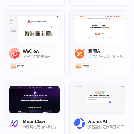
WaClaw
驯鹿AI
阿里绘蛙的电商AI
专注AI替代人力销售客
Agent
服的Agent平台
中文
中文
MoonClaw
Atoms AI
AI跨境电商操作系统，
多智能体无代码开发平
一人公司实现店铺全托
台,把想法变成能赚钱的