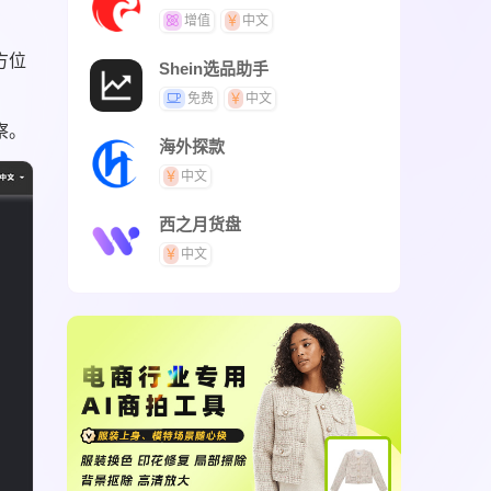
增值
中文
方位
Shein选品助手
免费
中文
察。
海外探款
中文
西之月货盘
中文