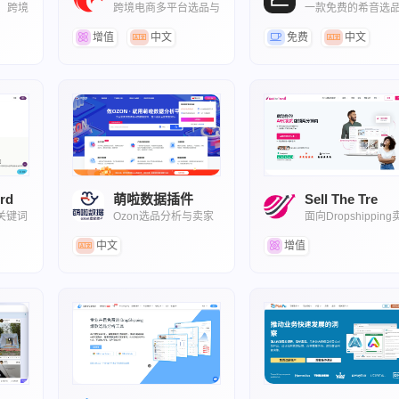
，跨境
跨境电商多平台选品与
一款免费的希音选
运营分析工具
数据分析浏览器插
增值
中文
免费
中文
rd
萌啦数据插件
Sell The Tre
关键词
Ozon选品分析与卖家
面向Dropshipping
助手
家的AI选品与运营
中文
增值