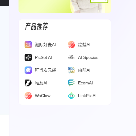
产品推荐
潮际好麦AI
绘蛙AI
PicSet AI
AI Species
叮当次元袋
由前AI
堆友AI
EcomAI
WaClaw
LinkPix AI