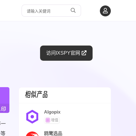
访问IXSPY官网
相似产品
Algopix
增值
等一
件等
鸥鹭选品