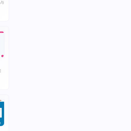
品与
件
卖
工具