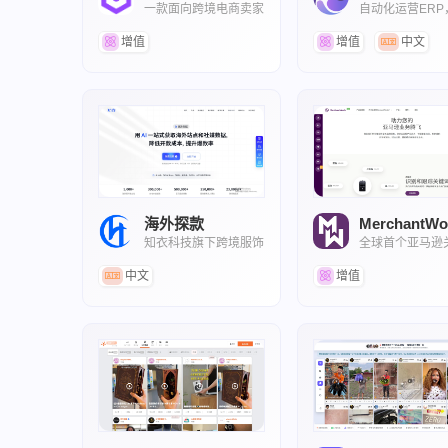
一款面向跨境电商卖家
自动化运营ERP
的AI选品与利润分析工
电商AI运营助手
具
增值
增值
中文
海外探款
MerchantWo
知衣科技旗下跨境服饰
全球首个亚马逊
选品与趋势分析工具
研究工具
中文
增值