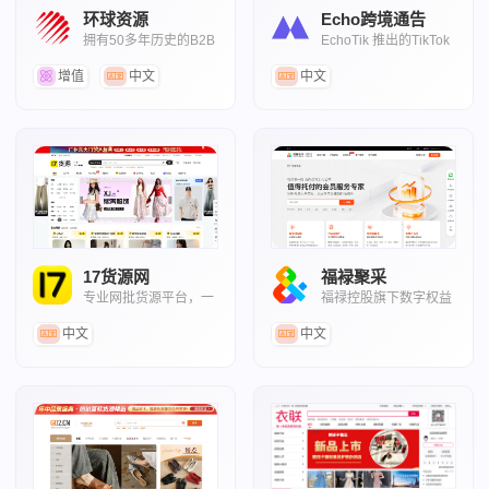
环球资源
Echo跨境通告
拥有50多年历史的B2B
EchoTik 推出的TikTok
外贸采购平台
专属供需撮合平台
增值
中文
中文
17货源网
福䘵聚采
专业网批货源平台，一
福禄控股旗下数字权益
件代发流程
商品企业采购平台
中文
中文