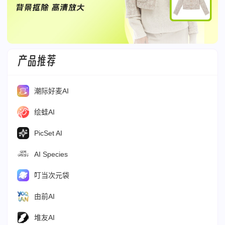
产品推荐
潮际好麦AI
绘蛙AI
PicSet AI
AI Species
叮当次元袋
由前AI
堆友AI