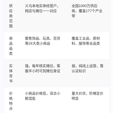
供
义乌本地实体经营户，
全国1000万供应
应
网店与摊位一一对应
商，覆盖177个产业
商
带
范
围
商
聚焦饰品、玩具、百货
覆盖工业品、原材
品
等26大类小商品
料、服饰等全品类
品
类
实
强，每年核实摊位，客
弱，纯线上运营，靠
体
服半小时可到摊位查证
认证标识
背
书
价
小商品价格低，适合小
量大价优，阶梯定价
格
额混批
明显
特
点