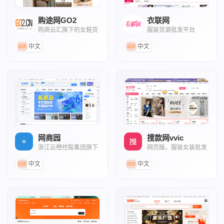
购途网GO2
衣联网
购商云汇旗下的女鞋货
服装货源批发平台
源批发平台
中文
中文
网商园
搜款网vvic
浙江云橙控股集团旗下
网页版，服装女装批发
专业服装货源分销平台
平台
中文
中文