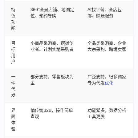
特
360°全景店铺、地图定
AI找平替、全店包
色
位、预约导购
邮、赊账服务
功
能
目
小商品采购商、摆摊创
全品类采购商、企业
标
业者、计划实地采购者
大宗采购、跨境卖家
用
户
一
部分支持，零售板块为
广泛支持，很多商家
件
主
专为代发
优化
代
发
界
偏传统B2B，操作简单
功能繁多，数据分析
面
直观
工具更强
体
验