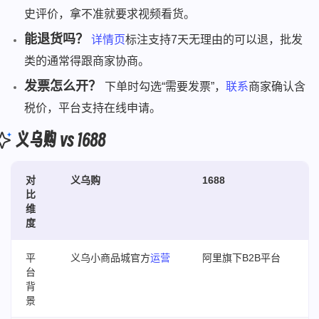
史评价，拿不准就要求视频看货。
能退货吗？
详情页
标注支持7天无理由的可以退，批发
类的通常得跟商家协商。
发票怎么开？
下单时勾选“需要发票”，
联系
商家确认含
税价，平台支持在线申请。
义乌购 vs 1688
对
义乌购
1688
比
维
度
平
义乌小商品城官方
运营
阿里旗下B2B平台
台
背
景