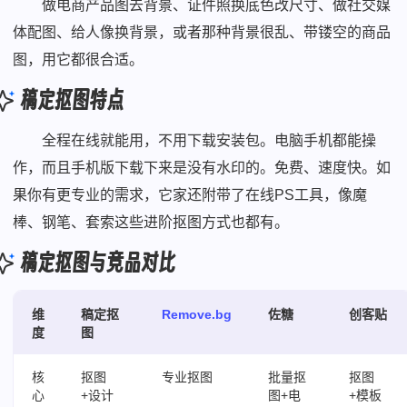
做电商产品图去背景、证件照换底色改尺寸、做社交媒
体配图、给人像换背景，或者那种背景很乱、带镂空的商品
图，用它都很合适。
稿定抠图特点
全程在线就能用，不用下载安装包。电脑手机都能操
作，而且手机版下载下来是没有水印的。免费、速度快。如
果你有更专业的需求，它家还附带了在线PS工具，像魔
棒、钢笔、套索这些进阶抠图方式也都有。
稿定抠图与竞品对比
维
稿定抠
Remove.bg
佐糖
创客贴
度
图
核
抠图
专业抠图
批量抠
抠图
心
+设计
图+电
+模板