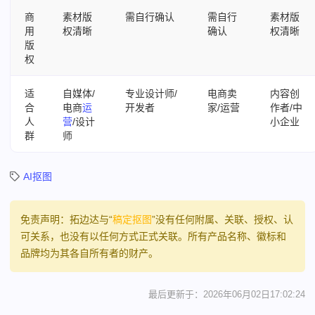
商
素材版
需自行确认
需自行
素材版
用
权清晰
确认
权清晰
版
权
适
自媒体/
专业设计师/
电商卖
内容创
合
电商
运
开发者
家/运营
作者/中
人
营
/设计
小企业
群
师
AI抠图
免责声明：拓边达与“
稿定抠图
”没有任何附属、关联、授权、认
可关系，也没有以任何方式正式关联。所有产品名称、徽标和
品牌均为其各自所有者的财产。
最后更新于：2026年06月02日17:02:24