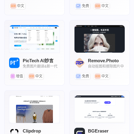
AI抠图工具
中文
免费
中文
PicTech AI妙言
Remove.Photo
免费图片翻译&新一代
自动抠图和擦除图片中
图片处理工具
不需要元素
增值
中文
免费
中文
Clipdrop
BGEraser