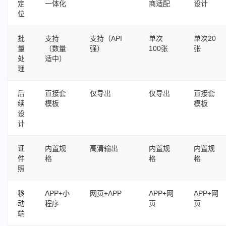
定
一体化
商适配
设计
位
批
支持
支持（API
单次
单次20
量
（数量
强）
100张
张
处
适中）
理
后
直接套
仅导出
仅导出
直接套
续
模板
模板
设
计
证
内置规
高清输出
内置规
内置规
件
格
格
格
照
移
APP+小
网页+APP
APP+网
APP+网
动
程序
页
页
端