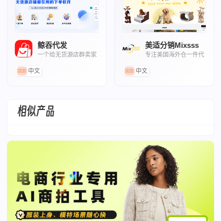
鲸吞代发
美适分销Mixsss
一个给无货源店群卖家
专注美国海外仓一件代
用的全自动拍单工具
发的跨境货源平
中文
中文
相似产品