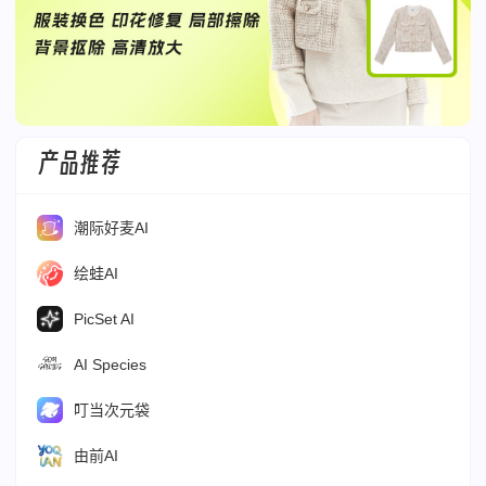
产品推荐
潮际好麦AI
绘蛙AI
PicSet AI
AI Species
叮当次元袋
由前AI