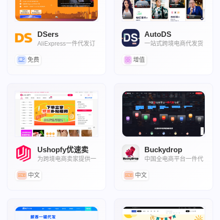
DSers
AutoDS
AliExpress一件代发订
一站式跨境电商代发货
单自动化工具
自动运营工具
免费
增值
Ushopfy优速卖
Buckydrop
为跨境电商卖家提供一
中国全电商平台一件代
站式海外仓代发服务
发专家
中文
中文