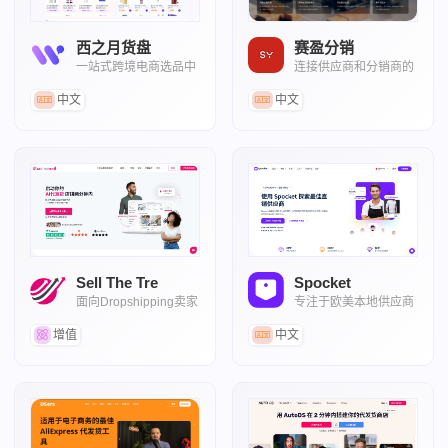
西之月货盘
赛盈分销
一站式跨境电商选品中
连接供应商和分销商的
心，支持一件代发
跨境电商B2B分销平台
中文
中文
Sell The Tre
Spocket
面向Dropshipping卖家
专注于欧美本地供应商
的AI选品与运营工具
的代发货平台
增值
中文