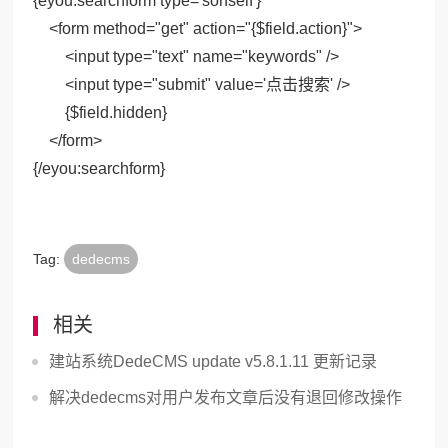
{eyou:searchform type='sonself'}
<form method="get" action="{$field.action}">
<input type="text" name="keywords" />
<input type="submit" value='点击搜索' />
{$field.hidden}
</form>
{/eyou:searchform}
Tag:
dedecms
相关
建站系统DedeCMS update v5.8.1.11 更新记录
解决dedecms对用户发布文章后没有退回修改操作