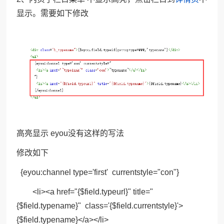
显示。需要如下修改
高亮显示 eyou没有这样的写法
修改如下
{eyou:channel type='first' currentstyle="con"}
<li><a href="{$field.typeurl}" title="
{$field.typename}" class='{$field.currentstyle}'>
{$field.typename}</a></li>