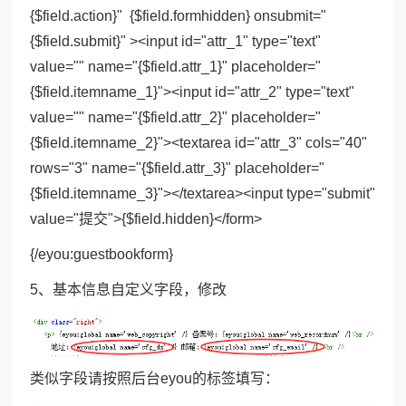
{$field.action}" {$field.formhidden} onsubmit="
{$field.submit}" ><input id="attr_1" type="text"
value="" name="{$field.attr_1}" placeholder="
{$field.itemname_1}"><input id="attr_2" type="text"
value="" name="{$field.attr_2}" placeholder="
{$field.itemname_2}"><textarea id="attr_3" cols="40"
rows="3" name="{$field.attr_3}" placeholder="
{$field.itemname_3}"></textarea><input type="submit"
value="提交">{$field.hidden}</form>
{/eyou:guestbookform}
5、基本信息自定义字段，修改
类似字段请按照后台eyou的标签填写：